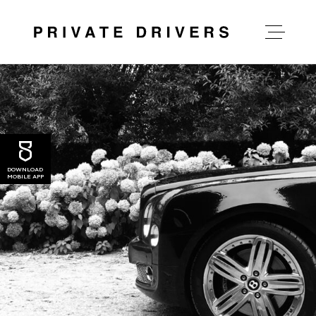
over private drivers
onze diensten
DOWNLOAD
MOBILE APP
onze tarieven
nieuws
contact